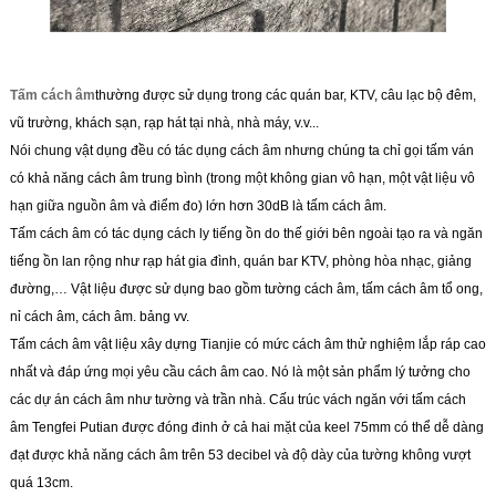
Tấm cách âm
thường được sử dụng trong các quán bar, KTV, câu lạc bộ đêm,
vũ trường, khách sạn, rạp hát tại nhà, nhà máy, v.v...
Nói chung vật dụng đều có tác dụng cách âm nhưng chúng ta chỉ gọi tấm ván
có khả năng cách âm trung bình (trong một không gian vô hạn, một vật liệu vô
hạn giữa nguồn âm và điểm đo) lớn hơn 30dB là tấm cách âm.
Tấm cách âm có tác dụng cách ly tiếng ồn do thế giới bên ngoài tạo ra và ngăn
tiếng ồn lan rộng như rạp hát gia đình, quán bar KTV, phòng hòa nhạc, giảng
đường,… Vật liệu được sử dụng bao gồm tường cách âm, tấm cách âm tổ ong,
nỉ cách âm, cách âm. bảng vv.
Tấm cách âm vật liệu xây dựng Tianjie có mức cách âm thử nghiệm lắp ráp cao
nhất và đáp ứng mọi yêu cầu cách âm cao. Nó là một sản phẩm lý tưởng cho
các dự án cách âm như tường và trần nhà. Cấu trúc vách ngăn với tấm cách
âm Tengfei Putian được đóng đinh ở cả hai mặt của keel 75mm có thể dễ dàng
đạt được khả năng cách âm trên 53 decibel và độ dày của tường không vượt
quá 13cm.