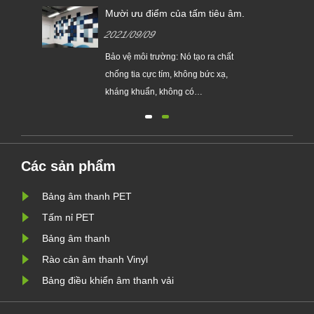
Mười ưu điểm của tấm tiêu âm.
2021/09/09
Bảo vệ môi trường: Nó tạo ra chất
nh
chống tia cực tím, không bức xạ,
ình
kháng khuẩn, không có
i
formaldehyde, amoniac, benzen và
khí
các ...
âm
Các sản phẩm
ch
Bảng âm thanh PET
Tấm nỉ PET
Bảng âm thanh
Rào cản âm thanh Vinyl
Bảng điều khiển âm thanh vải