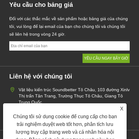
Yêu cầu cho bảng giá
Đối với các thắc mắc về sản phẩm hoặc bảng giá của chúng
tôi, vui lòng để lại email của bạn cho chúng tôi và chúng tôi
sẽ liên hệ trong vòng 24 giờ.
Liên hệ với chúng tôi
Vật liệu kiến ​​trúc Soundbetter Tô Châu, 103 đường Xinlv
Thị trấn Tân Trang, Trường Thục Tô Châu, Giang Tô
Trung Quốc
X
+86-512-62870424
Chúng tôi sử dụng cookie để cung cấp cho bạn
jane@soundbetter.cn
trải nghiệm duyệt web tốt hơn, phân tích lưu
lượng truy cập trang web và cá nhân hóa nội