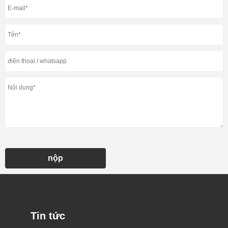
nộp
Tin tức